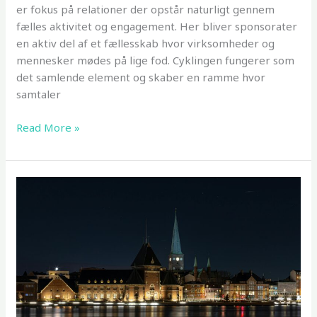
er fokus på relationer der opstår naturligt gennem
fælles aktivitet og engagement. Her bliver sponsorater
en aktiv del af et fællesskab hvor virksomheder og
mennesker mødes på lige fod. Cyklingen fungerer som
det samlende element og skaber en ramme hvor
samtaler
Sponsor
Read More »
og
netværk
der
skaber
relationer
gennem
fælles
oplevelser