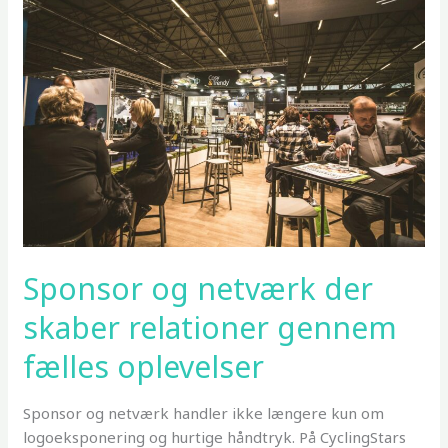
cykling
og
sundhed
i
hverdagen
Sponsor og netværk der
skaber relationer gennem
fælles oplevelser
Sponsor og netværk handler ikke længere kun om
logoeksponering og hurtige håndtryk. På CyclingStars