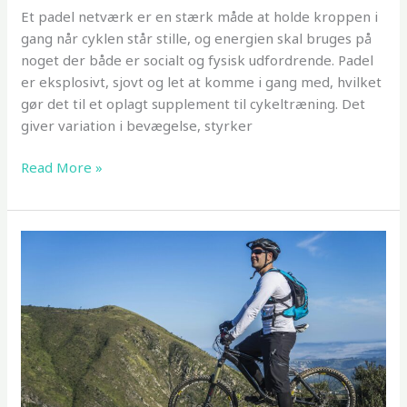
Et padel netværk er en stærk måde at holde kroppen i
gang når cyklen står stille, og energien skal bruges på
noget der både er socialt og fysisk udfordrende. Padel
er eksplosivt, sjovt og let at komme i gang med, hvilket
gør det til et oplagt supplement til cykeltræning. Det
giver variation i bevægelse, styrker
Hvorfor
Read More »
padel
og
cykling
komplimenterer
hinanden