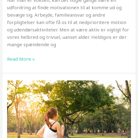
Når man er voksen, kan det nogle gange være en
udfordring at finde motivationen til at komme ud og
bevæge sig. Arbejde, familieansvar og andre
forpligtelser kan ofte få os til at nedprioritere motion
og udendørsaktiviteter. Men at være aktiv er vigtigt for
vores helbred og trivsel, uanset alder. Heldigvis er der
mange spændende og
Leg
Read More »
udenfor
som
voksen:
Hvad
er
dine
muligheder?