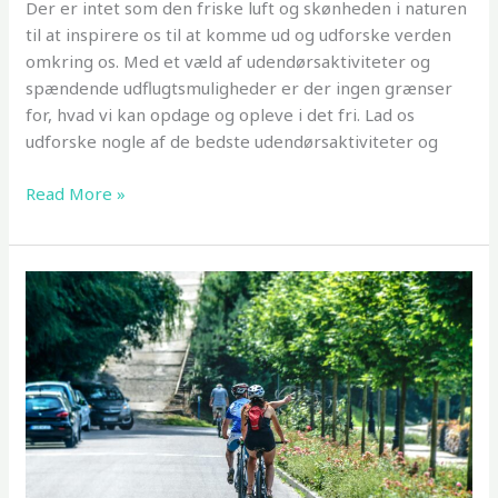
Der er intet som den friske luft og skønheden i naturen
til at inspirere os til at komme ud og udforske verden
omkring os. Med et væld af udendørsaktiviteter og
spændende udflugtsmuligheder er der ingen grænser
for, hvad vi kan opdage og opleve i det fri. Lad os
udforske nogle af de bedste udendørsaktiviteter og
Lev
Read More »
udendørs:
Oplev
verden
gennem
udflugter
og
aktiviteter