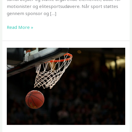
motionister og elitesportsudøvere. Når sport støttes
gennem sponsor og […]
Sponsor
Read More »
og
netværk
som
drivkraft
for
sundhed
og
sport