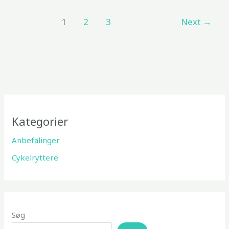
som
1
2
3
Next
→
den
perfekte
udflugtsaktivitet
Kategorier
Anbefalinger
Cykelryttere
Søg